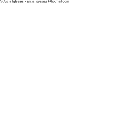
© Alicia Iglesias -
alicia_iglesias@hotmail.com