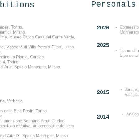
Personals
bitions
2026
ces, Torino.
Connession
inamici, Milano.
Monferrato
anima, Museo Civico Casa del Conte Verde,
2025
ne, Masseria di Villa Petrolo Filippi, Luino.
Trame di m
e.
Bipersonal
oncino La Pianta, Corsico
_4, Torino.
 d' Arte. Spazio Mantegna, Milano.
Jardins
2015
Valen
ci
tta, Verbania.
leo della Bela Rosin, Torino.
Analogí
o..
2014
, Fondazione Sormano Prota Giurleo
editoria creativa, autoprodotta e del libro
e d' Arte IX. Spazio Mantegna, Milano.