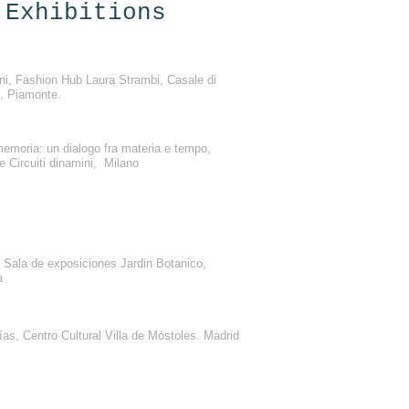
 Exhibitions
i, Fashion Hub Laura Strambi, Casale di
, Piamonte.
emoria: un dialogo fra materia e tempo,
e Circuiti dinamini, Milano
, Sala de exposiciones Jardin Botanico,
a
as, Centro Cultural Villa de Móstoles. Madrid