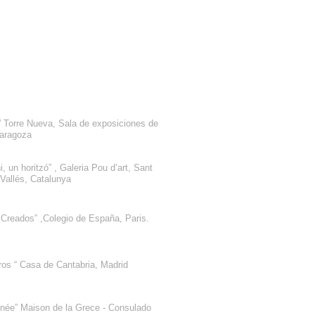
” Torre Nueva, Sala de exposiciones de
Zaragoza
, un horitzó” , Galeria Pou d’art, Sant
 Vallés, Catalunya
 Creados” ,Colegio de España, Paris.
ros “ Casa de Cantabria, Madrid
anée” Maison de la Grece - Consulado