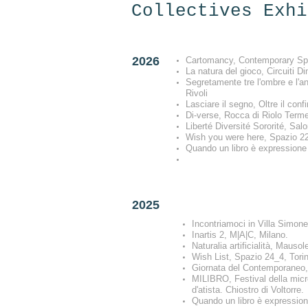
Collectives Exhi
2026
Cartomancy, Contemporary Spa
La natura del gioco, Circuiti D
Segretamente tre l'ombre e l'
Rivoli
Lasciare il segno, Oltre il confi
Di-verse, Rocca di Riolo Term
Liberté Diversité Sororité, Sal
Wish you were here, Spazio 22
Quando un libro è expressione
2025
Incontriamoci in Villa Simone
Inartis 2, M|A|C, Milano.
Naturalia artificialità, Mauso
Wish List, Spazio 24_4, Torin
Giornata del Contemporaneo
MILIBRO, Festival della micro
d'atista. Chiostro di Voltorre.
Quando un libro è expression