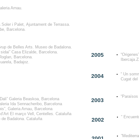
aleria Arnau.
a Soler i Palet, Ajuntament de Terrassa.
lbe, Barcelona.
 Grup de Belles Arts. Museo de Badalona.
a sidai” Casa Elizalde, Barcelona.
2005
“Origenes
 Roglan, Barcelona.
Ibercaja.
arela, Badajoz.
“ Un somni
2004
Cugat del
“Paraísos
Dali” Galeria Beaskoa, Barcelona
2003
Galeria Ida Sennacheribo, Barcelona
is”, Galeria Arnau, Barcelona
d’Art El março Vell, Centelles. Cataluña
“ Encuent
 de Badalona. Cataluña
2002
“Mediterr
2001