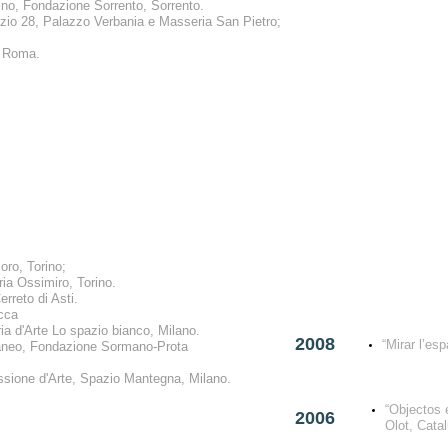
tino, Fondazione Sorrento, Sorrento.
azio 28, Palazzo Verbania e Masseria San Pietro;
 Roma.
oro, Torino;
ria Ossimiro, Torino.
erreto di Asti.
ucca
ria d'Arte Lo spazio bianco, Milano.
2008
“Mirar l’es
aneo, Fondazione Sormano-Prota
ssione d'Arte, Spazio Mantegna, Milano.
“Objectos 
2006
Olot, Cata