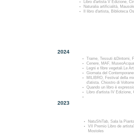
Libro d'artista V Edizione, Ci
Naturalia artificialità, Mauso
Il libro d'artista, Biblioteca O
2024
Trame, Tessuti &Dintorni, F
Cenere, MAF, MuseoAcqua 
Legni e fibre vegetali.Le Art
Giornata del Contemporane
MILIBRO, Festival della micr
d'atista. Chiostro di Voltorre
Quando un libro è expressi
Libro d'artista IV Edizione, 
2023
NatuShiTab, Sala la Pianta
VII Premio Libro de artist
Mostoles