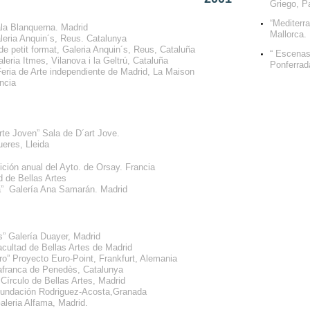
Griego, Pa
“Mediterr
la Blanquerna. Madrid
Mallorca.
aleria Anquin´s, Reus. Catalunya
 de petit format, Galeria Anquin´s, Reus, Cataluña
“ Escenas
aleria Itmes, Vilanova i la Geltrú, Cataluña
Ponferrad
 Feria de Arte independiente de Madrid, La Maison
ncia
rte Joven” Sala de D´art Jove.
ueres, Lleida
ición anual del Ayto. de Orsay. Francia
d de Bellas Artes
ra” Galería Ana Samarán. Madrid
os” Galería Duayer, Madrid
acultad de Bellas Artes de Madrid
ro” Proyecto Euro-Point, Frankfurt, Alemania
lafranca de Penedès, Catalunya
 Círculo de Bellas Artes, Madrid
Fundación Rodriguez-Acosta,Granada
aleria Alfama, Madrid.