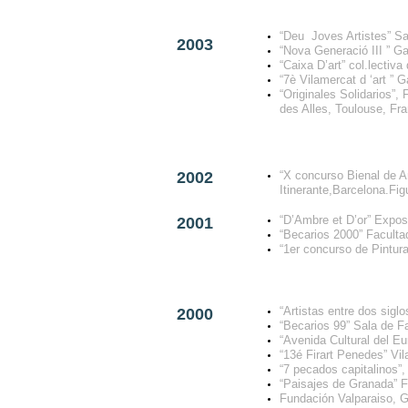
“Deu Joves Artistes” Sa
2003
“Nova Generació III ” G
“Caixa D’art” col.lectiva
“7è Vilamercat d ‘art ” G
“Originales Solidarios”,
des Alles, Toulouse, Fra
2002
“X concurso Bienal de A
Itinerante,Barcelona.Fig
“D’Ambre et D’or” Expos
2001
“Becarios 2000” Faculta
“1er concurso de Pintu
“Artistas entre dos sigl
2000
“
Becarios 99” Sala de F
“
Avenida Cultural del Eu
“
13é Firart Penedes” Vi
“7 pecados capitalinos”,
“Paisajes de Granada” 
Fundación Valparaiso, G