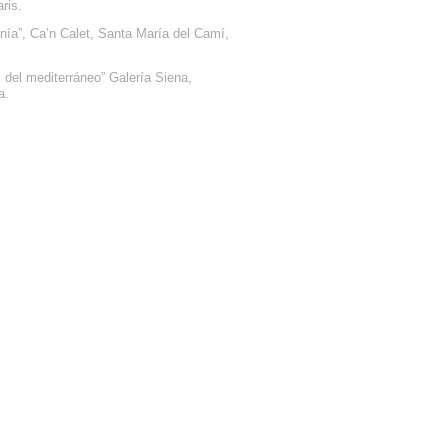
ris.
anía”, Ca’n Calet, Santa María del Camí,
 del mediterráneo” Galería Siena,
a.