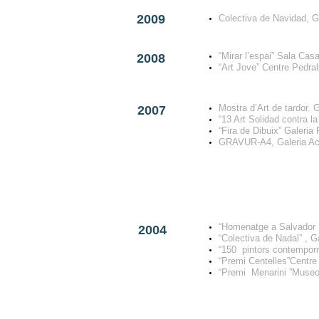
2009
Colectiva de Navidad, G
“Mirar l’espai” Sala Cas
2008
“Art Jove” Centre Pedra
Mostra d’Art de tardor.
2007
“13 Art Solidad contra l
“Fira de Dibuix” Galeria
GRAVUR-A4, Galeria Acu
“Homenatge a Salvador 
2004
“Colectiva de Nadal” , 
“150 pintors contemporn
“Premi Centelles”Centre 
“Premi Menarini ”Museo