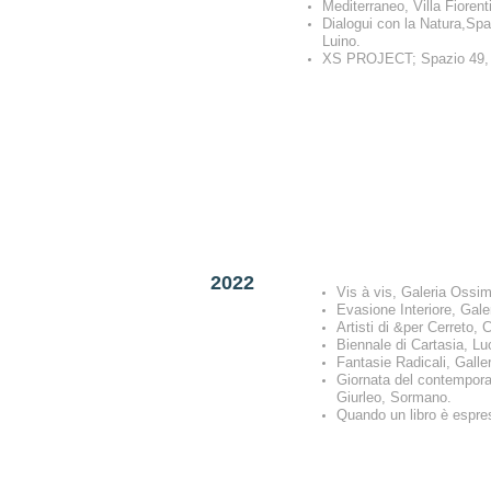
Mediterraneo, Villa Fioren
Dialogui con la Natura,Sp
Luino.
XS PROJECT; Spazio 49,
2022
Vis à vis, Galeria Ossim
Evasione Interiore, Gale
Artisti di &per Cerreto, C
Biennale di Cartasia, L
Fantasie Radicali, Galle
Giornata del contempor
Giurleo, Sormano.
Quando un libro è espre